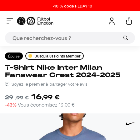
-10 % code FLDAY10
Épuisé
Jusqu'à
51
Points Member
T-Shirt Nike Inter Milan
Fanswear Crest 2024-2025
Soyez le premier à partager votre avis
16
,
99
€
29
,
99
€
-43%
Vous économisez
13,00 €