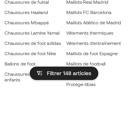
Chaussures de futsal
Maillots Real Madrid
Chaussures Haaland
Maillots FC Barcelona
Chaussures Mbappé
Maillots Atlético de Madrid
Chaussures Lamine Yamal
Vêtements thermiques
Chaussures de foot adidas
Vêtements d’entraînement
Chaussures de foot Nike
Maillots de foot Espagne
Ballons de foot
Maillots de football
Filtrer 148
articles
Chaussures de foot pour
Imperméables
enfants
Protège-tibias
Gants pour enfant
Vêtements de gardien de
Chaussures pour enfants
but
Vètements pour enfants
Black Friday