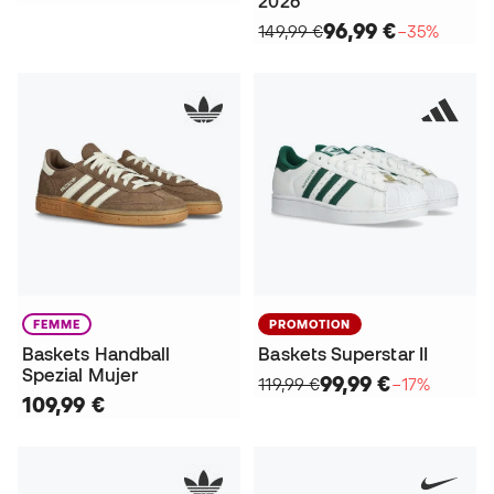
2026
96,99 €
149,99 €
−35%
FEMME
PROMOTION
Baskets Handball
Baskets Superstar II
Spezial Mujer
99,99 €
119,99 €
−17%
109,99 €