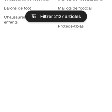
Ballons de foot
Maillots de football
Filtrer 2127
articles
Chaussures de foot pour
Imperméables
enfants
Protège-tibias
Gants pour enfant
Vêtements de gardien de
Chaussures pour enfants
but
Vètements pour enfants
Black Friday
Devenez
Member
dès maintenant
Cumulez des points et économisez sur vos
achats
Accès prioritaire à des produits exclusifs