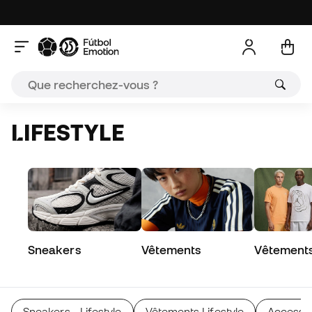
LIFESTYLE
Sneakers
Vêtements
Vêtements 
Sneakers - Lifestyle
Vêtements Lifestyle
Accessoi