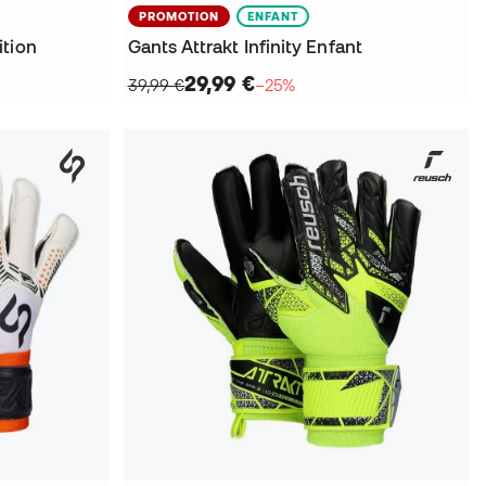
PROMOTION
ENFANT
ition
Gants Attrakt Infinity Enfant
29,99 €
39,99 €
−25%