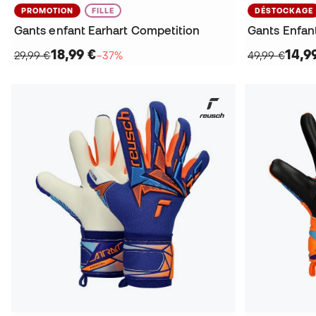
PROMOTION
FILLE
DÉSTOCKAGE
Gants enfant Earhart Competition
Gants Enfan
18,99 €
14,9
29,99 €
−37%
49,99 €