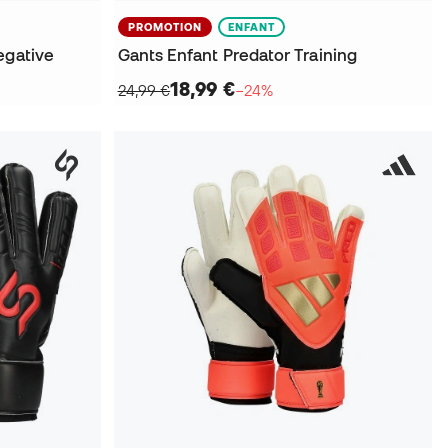
PROMOTION
ENFANT
egative
Gants Enfant Predator Training
18,99 €
24,99 €
−24%