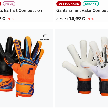
FILLE
DÉSTOCKAGE
ENFANT
ts Earhart Competition
Gants Enfant Valor Compet
9 €
14,99 €
−70%
49,99 €
−70%