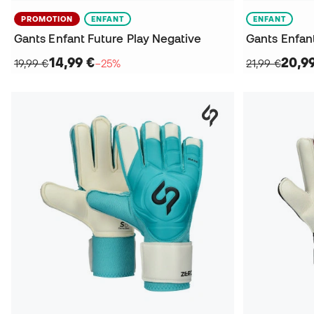
PROMOTION
ENFANT
ENFANT
Gants Enfant Future Play Negative
Gants Enfant
14,99 €
20,9
19,99 €
−25%
21,99 €