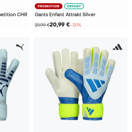
PROMOTION
ENFANT
etition CHR
Gants Enfant Attrakt Silver
20,99 €
29,99 €
−30%