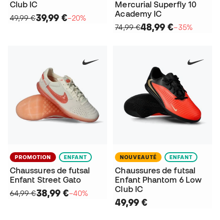
Club IC
Mercurial Superfly 10
Academy IC
39,99 €
49,99 €
−20%
48,99 €
74,99 €
−35%
PROMOTION
ENFANT
NOUVEAUTÉ
ENFANT
Chaussures de futsal
Chaussures de futsal
Enfant Street Gato
Enfant Phantom 6 Low
Club IC
38,99 €
64,99 €
−40%
49,99 €