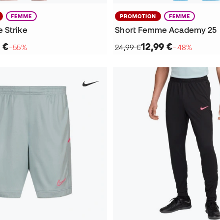
FEMME
PROMOTION
FEMME
 Strike
Short Femme Academy 25
 €
12,99 €
−55%
24,99 €
−48%