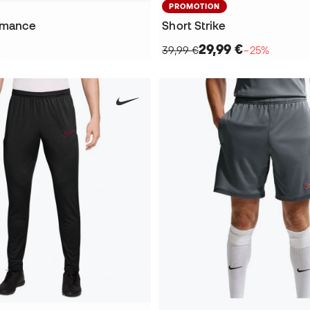
PROMOTION
rmance
Short Strike
29,99 €
39,99 €
−25%