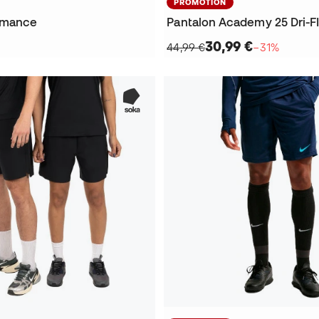
PROMOTION
rmance
Pantalon Academy 25 Dri-FI
30,99 €
44,99 €
−31%