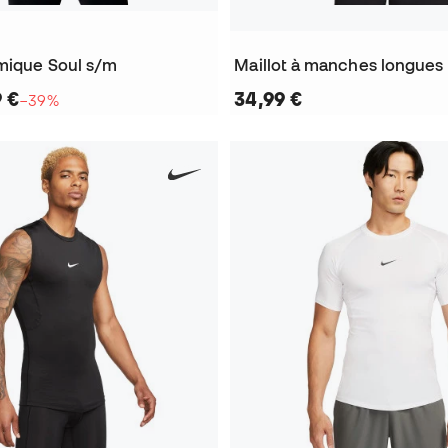
rmique Soul s/m
Maillot à manches longues P
9 €
34,99 €
−39%