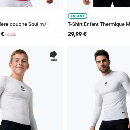
ENFANT
mière couche Soul m/l
T-Shirt Enfant Thermique 
 €
29,99 €
−40%