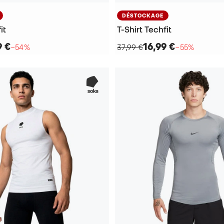
DÉSTOCKAGE
it
T-Shirt Techfit
9 €
16,99 €
−54%
37,99 €
−55%