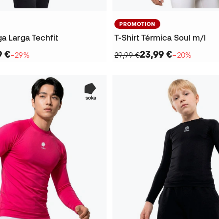
PROMOTION
a Larga Techfit
T-Shirt Térmica Soul m/l
9 €
23,99 €
−29%
29,99 €
−20%