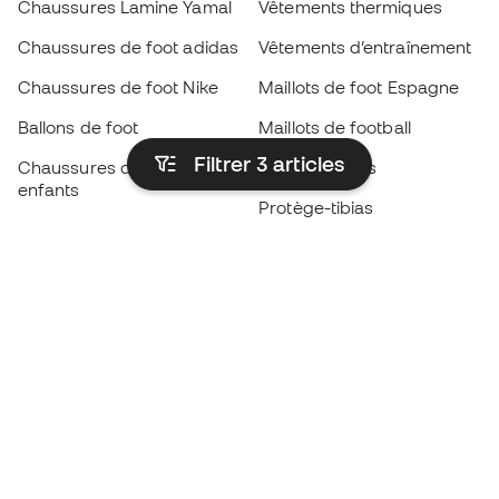
Chaussures Lamine Yamal
Vêtements thermiques
Chaussures de foot adidas
Vêtements d’entraînement
Chaussures de foot Nike
Maillots de foot Espagne
Ballons de foot
Maillots de football
Filtrer 3
articles
Chaussures de foot pour
Imperméables
enfants
Protège-tibias
Gants pour enfant
Vêtements de gardien de
Chaussures pour enfants
but
Vètements pour enfants
Black Friday
Devenez
Member
dès maintenant