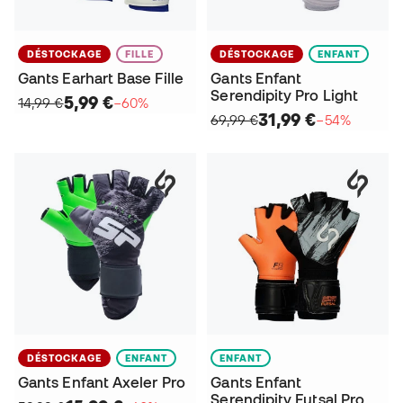
DÉSTOCKAGE
FILLE
DÉSTOCKAGE
ENFANT
Gants Earhart Base Fille
Gants Enfant
Serendipity Pro Light
5,99 €
14,99 €
−60%
31,99 €
69,99 €
−54%
DÉSTOCKAGE
ENFANT
ENFANT
Gants Enfant Axeler Pro
Gants Enfant
Serendipity Futsal Pro