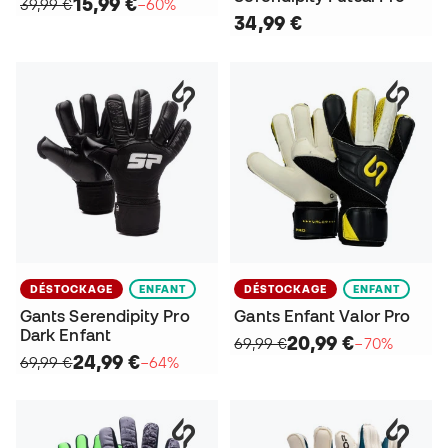
15,99 €
39,99 €
−60%
34,99 €
DÉSTOCKAGE
ENFANT
DÉSTOCKAGE
ENFANT
Gants Serendipity Pro
Gants Enfant Valor Pro
Dark Enfant
20,99 €
69,99 €
−70%
24,99 €
69,99 €
−64%