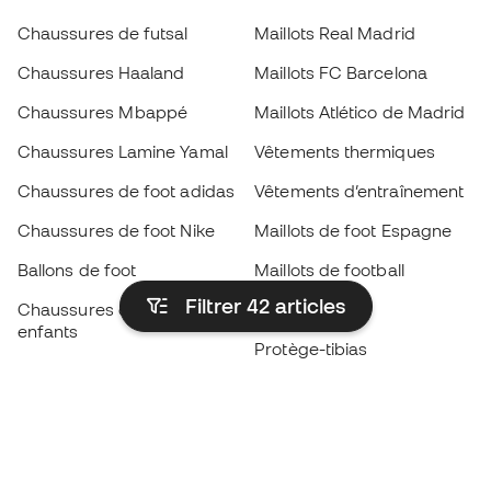
Chaussures de futsal
Maillots Real Madrid
Chaussures Haaland
Maillots FC Barcelona
Chaussures Mbappé
Maillots Atlético de Madrid
Chaussures Lamine Yamal
Vêtements thermiques
Chaussures de foot adidas
Vêtements d’entraînement
Chaussures de foot Nike
Maillots de foot Espagne
Ballons de foot
Maillots de football
Filtrer 42
articles
Chaussures de foot pour
Imperméables
enfants
Protège-tibias
Gants pour enfant
Vêtements de gardien de
Chaussures pour enfants
but
Vètements pour enfants
Black Friday