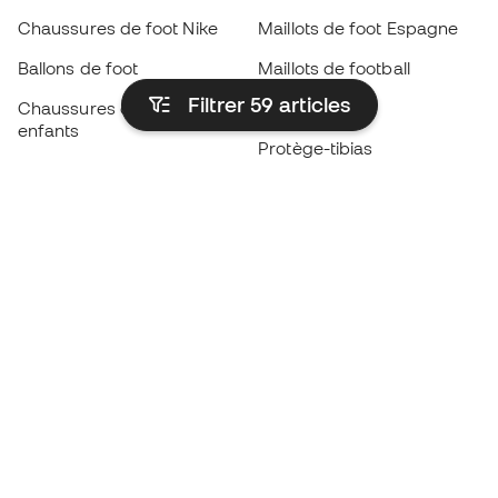
Chaussures de foot Nike
Maillots de foot Espagne
Ballons de foot
Maillots de football
Filtrer 59
articles
Chaussures de foot pour
Imperméables
enfants
Protège-tibias
Gants pour enfant
Vêtements de gardien de
Chaussures pour enfants
but
Vètements pour enfants
Black Friday
Devenez
Member
dès maintenant
Cumulez des points et économisez sur vos
achats