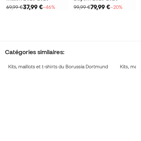
37,99 €
79,99 €
69,99 €
−46%
99,99 €
−20%
Catégories similaires:
Kits, maillots et t-shirts du Borussia Dortmund
Kits, mail