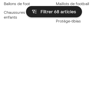
Ballons de foot
Maillots de football
Filtrer 68
articles
Chaussures de foot pour
Imperméables
enfants
Protège-tibias
Gants pour enfant
Vêtements de gardien de
Chaussures pour enfants
but
Vètements pour enfants
Black Friday
Devenez
Member
dès maintenant
Cumulez des points et économisez sur vos
achats
Accès prioritaire à des produits exclusifs