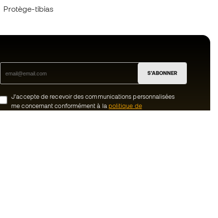
Protège-tibias
S'ABONNER
J’accepte de recevoir des communications personnalisées
me concernant conformément à la
politique de
confidentialité
de Sports Emotion.
ion
#BeTheBest
uté Member
Chez Sports Emotion, nous encourageons
une culture de vie sportive axée sur le