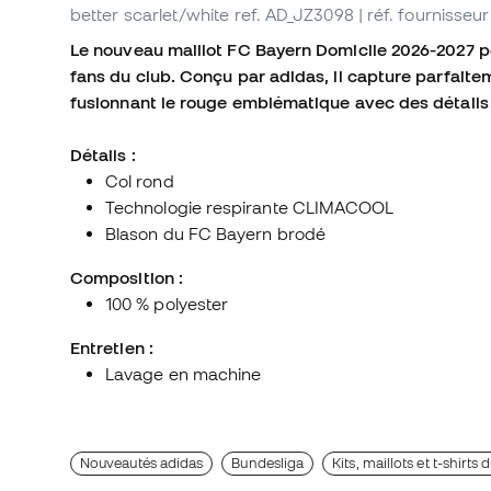
better scarlet/white
ref. AD_JZ3098
| réf. fournisse
Le nouveau maillot FC Bayern Domicile 2026-2027 pou
fans du club. Conçu par adidas, il capture parfaiteme
fusionnant le rouge emblématique avec des détails 
Détails :
Col rond
Technologie respirante CLIMACOOL
Blason du FC Bayern brodé
Composition :
100 % polyester
Entretien :
Lavage en machine
Nouveautés adidas
Bundesliga
Kits, maillots et t-shirt