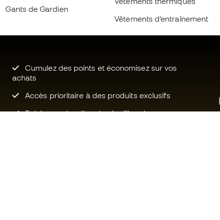
Vêtements thermiques
Gants de Gardien
Vêtements d’entraînement
Cumulez des points et économisez sur vos
achats
Accès prioritaire à des produits exclusifs
Rejoignez plus d’un demi-million de
membres.
Besoin d'aide ?
Fútbol Emot
Service client
La communa