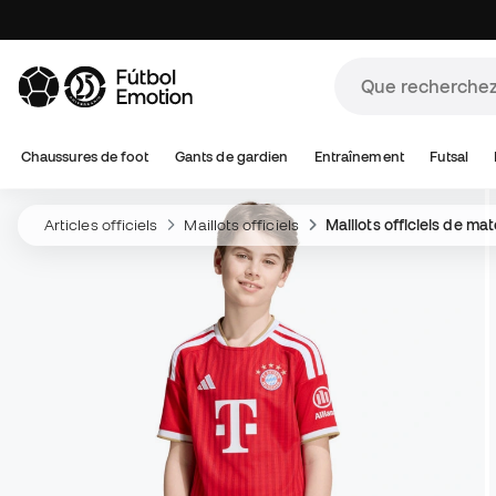
Chaussures de foot
Gants de gardien
Entraînement
Futsal
Articles officiels
Maillots officiels
Maillots officiels de ma