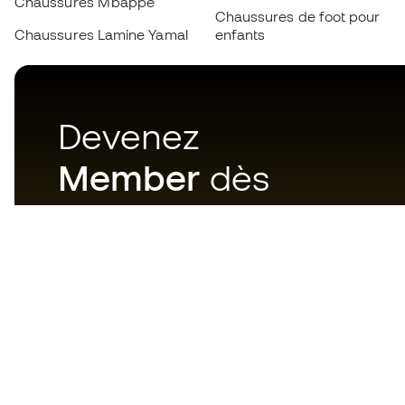
Chaussures Mbappé
Chaussures de foot pour
Chaussures Lamine Yamal
enfants
Devenez
Member
dès
maintenant
Téléchargez maintenant
l'application pour les
passionnés du matériel de foot