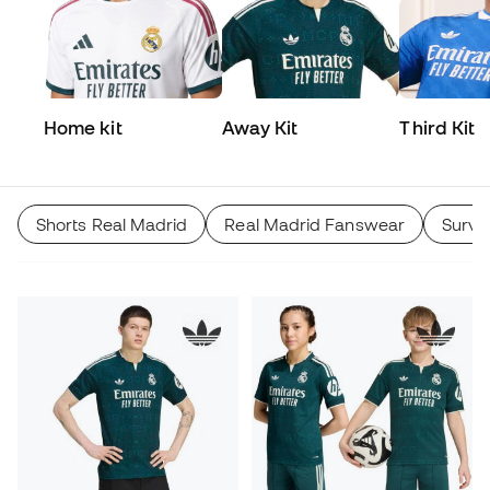
Home kit
Away Kit
Third Kit
Shorts Real Madrid
Real Madrid Fanswear
Survê