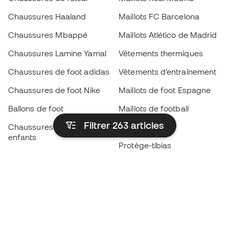
Chaussures Haaland
Maillots FC Barcelona
Chaussures Mbappé
Maillots Atlético de Madrid
Chaussures Lamine Yamal
Vêtements thermiques
Chaussures de foot adidas
Vêtements d’entraînement
Chaussures de foot Nike
Maillots de foot Espagne
Ballons de foot
Maillots de football
Filtrer 263
articles
Chaussures de foot pour
Imperméables
enfants
Protège-tibias
Gants pour enfant
Vêtements de gardien de
Chaussures pour enfants
but
Vètements pour enfants
Black Friday