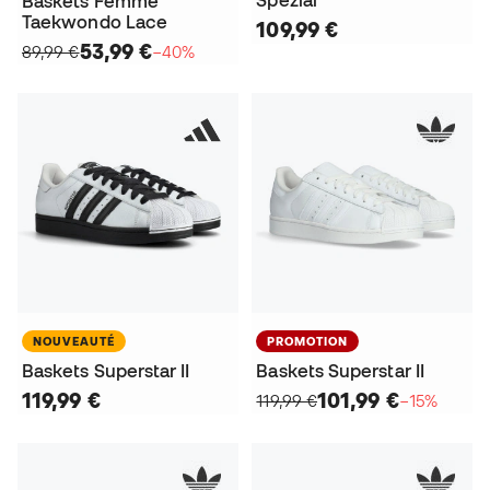
Spezial
Baskets Femme
Taekwondo Lace
109,99 €
53,99 €
89,99 €
−40%
NOUVEAUTÉ
PROMOTION
Baskets Superstar II
Baskets Superstar II
119,99 €
101,99 €
119,99 €
−15%