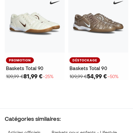
PROMOTION
DÉSTOCKAGE
Baskets Total 90
Baskets Total 90
81,99 €
54,99 €
109,99 €
−25%
109,99 €
−50%
Catégories similaires:
Articles officiels
Baskets pour enfants - Lifestyle
Ch