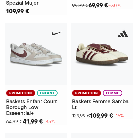
Spezial Mujer
69,99 €
99,99 €
−30%
109,99 €
PROMOTION
ENFANT
PROMOTION
FEMME
Baskets Enfant Court
Baskets Femme Samba
Borough Low
Lt
Esseential+
109,99 €
129,99 €
−15%
41,99 €
64,99 €
−35%