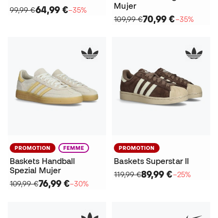
Mujer
64,99 €
99,99 €
−35%
70,99 €
109,99 €
−35%
PROMOTION
FEMME
PROMOTION
Baskets Handball
Baskets Superstar II
Spezial Mujer
89,99 €
119,99 €
−25%
76,99 €
109,99 €
−30%