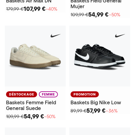
Baskets Air Max DN
Baskets Field General
Mujer
107,99 €
179,99 €
−40%
54,99 €
109,99 €
−50%
DÉSTOCKAGE
FEMME
PROMOTION
Baskets Femme Field
Baskets Big Nike Low
General Suede
57,99 €
89,99 €
−36%
54,99 €
109,99 €
−50%