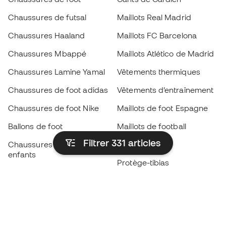
Chaussures de futsal
Maillots Real Madrid
Chaussures Haaland
Maillots FC Barcelona
Chaussures Mbappé
Maillots Atlético de Madrid
Chaussures Lamine Yamal
Vêtements thermiques
Chaussures de foot adidas
Vêtements d’entraînement
Chaussures de foot Nike
Maillots de foot Espagne
Ballons de foot
Maillots de football
Filtrer 331
articles
Chaussures de foot pour
Imperméables
enfants
Protège-tibias
Gants pour enfant
Vêtements de gardien de
Chaussures pour enfants
but
Vètements pour enfants
Black Friday