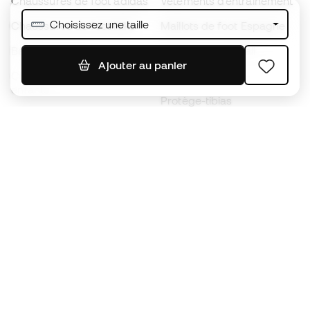
Chaussures de foot adidas
Vêtements d’entraînement
Choisissez une taille
Chaussures de foot Nike
Maillots de foot Espagne
Ballons de foot
Maillots de football
Ajouter au panier
Chaussures de foot pour
Imperméables
enfants
Protège-tibias
Gants pour enfant
Vêtements de gardien de
Chaussures pour enfants
but
Vètements pour enfants
Black Friday
Devenez
Member
dès maintenant
Cumulez des points et économisez sur vos
achats