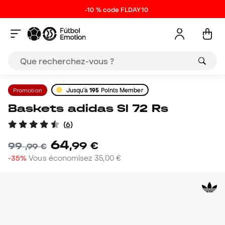
-10 % code FLDAY10
Promotion
Jusqu'à
195
Points Member
Baskets adidas Sl 72 Rs
(
6
)
64
,
99
€
99
,
99
€
-35%
Vous économisez
35,00 €