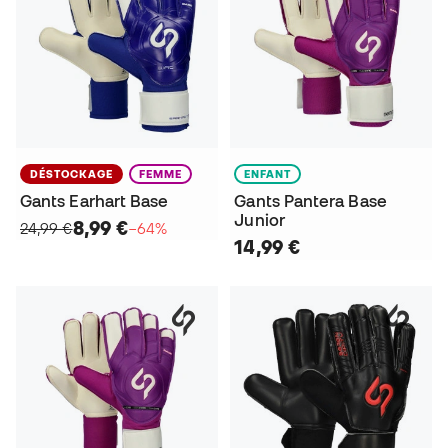
DÉSTOCKAGE
FEMME
ENFANT
Gants Earhart Base
Gants Pantera Base
Junior
8,99 €
24,99 €
−64%
14,99 €