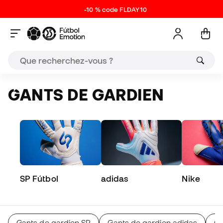
-10 % code FLDAY10
GANTS DE GARDIEN
SP Fútbol
adidas
Nike
Gants de gardien SP
Gants de gardien adidas
Ga