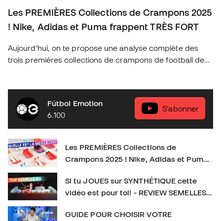
Les PREMIÈRES Collections de Crampons 2025
! Nike, Adidas et Puma frappent TRÈS FORT
Aujourd’hui, on te propose une analyse complète des
trois premières collections de crampons de football de
2025 des marques les plus emblématiques : Nike, Adidas
et Puma. Découvre les nouveautés de cette année, les
technologies qui révolutionnent le jeu et quels sont les
Fútbol Emotion
crampons idéaux pour chaque type de joueur. As-tu déjà
S'abonner
6.100
ton modèle préféré ? Donne-nous ton avis en
commentaire et n’oublie pas de t’abonner pour plus de
contenu exclusif sur le football et l’équipement sportif !
Les PREMIÈRES Collections de
👉 Abonne-toi et active la cloche pour plus de contenu
Crampons 2025 ! Nike, Adidas et Puma
foot. SOCIAL : IG :
frappent TRÈS FORT
https://www.instagram.com/futbolemotionfr/ TIKTOK :
Si tu JOUES sur SYNTHÉTIQUE cette
https://www.tiktok.com/@futbolemotionfr Crampons de
vidéo est pour toi! - REVIEW SEMELLES
football : #CramponsDeFootball #Football
AG
GUIDE POUR CHOISIR VOTRE