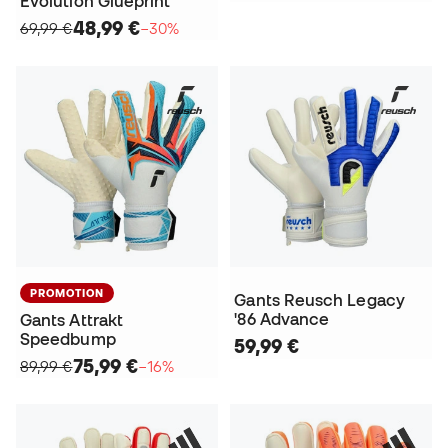
Evolution Glueprint
48,99 €
69,99 €
−30%
PROMOTION
Gants Reusch Legacy
'86 Advance
Gants Attrakt
Speedbump
59,99 €
75,99 €
89,99 €
−16%