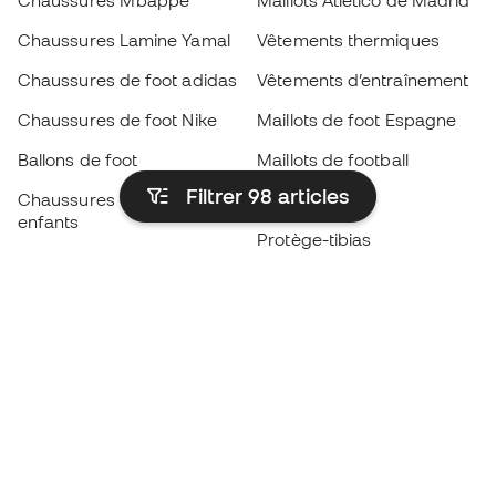
Chaussures Mbappé
Maillots Atlético de Madrid
Chaussures Lamine Yamal
Vêtements thermiques
Chaussures de foot adidas
Vêtements d’entraînement
Chaussures de foot Nike
Maillots de foot Espagne
Ballons de foot
Maillots de football
Filtrer 98
articles
Chaussures de foot pour
Imperméables
enfants
Protège-tibias
Gants pour enfant
Vêtements de gardien de
Chaussures pour enfants
but
Vètements pour enfants
Black Friday
Devenez
Member
dès maintenant