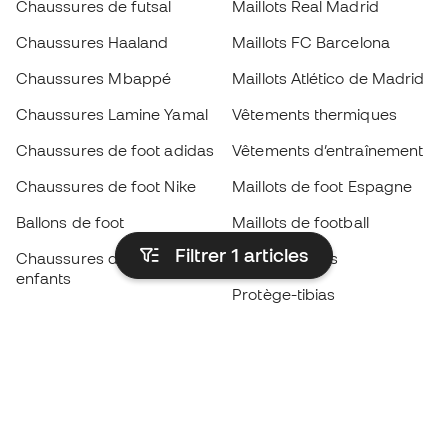
Chaussures de futsal
Maillots Real Madrid
Chaussures Haaland
Maillots FC Barcelona
Chaussures Mbappé
Maillots Atlético de Madrid
Chaussures Lamine Yamal
Vêtements thermiques
Chaussures de foot adidas
Vêtements d’entraînement
Chaussures de foot Nike
Maillots de foot Espagne
Ballons de foot
Maillots de football
Filtrer 1
articles
Chaussures de foot pour
Imperméables
enfants
Protège-tibias
Gants pour enfant
Vêtements de gardien de
Chaussures pour enfants
but
Vètements pour enfants
Black Friday