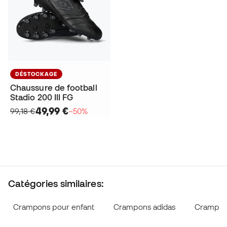
DÉSTOCKAGE
Chaussure de football
Stadio 200 III FG
49,99 €
99,18 €
−50%
Catégories similaires:
Crampons pour enfant
Crampons adidas
Crampon