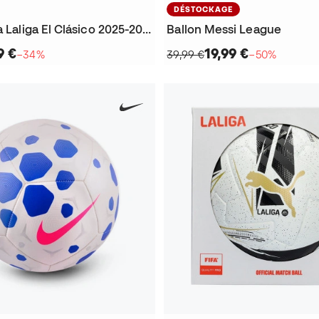
DÉSTOCKAGE
Ballon Orbita Laliga El Clásico 2025-2026 Replica Box
Ballon Messi League
9 €
19,99 €
−34%
39,99 €
−50%