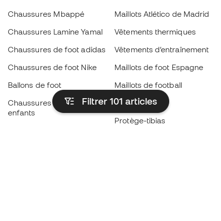
Chaussures Mbappé
Maillots Atlético de Madrid
Chaussures Lamine Yamal
Vêtements thermiques
Chaussures de foot adidas
Vêtements d’entraînement
Chaussures de foot Nike
Maillots de foot Espagne
Ballons de foot
Maillots de football
Filtrer 101
articles
Chaussures de foot pour
Imperméables
enfants
Protège-tibias
Gants pour enfant
Vêtements de gardien de
Chaussures pour enfants
but
Vètements pour enfants
Black Friday
Devenez