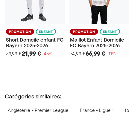
PROMOTION
ENFANT
PROMOTION
ENFANT
Short Domcile enfant FC
Maillot Enfant Domicile
Bayern 2025-2026
FC Bayern 2025-2026
21,99 €
66,99 €
39,99 €
−45%
74,99 €
−11%
Catégories similaires:
Angleterre - Premier League
France - Ligue 1
Ital