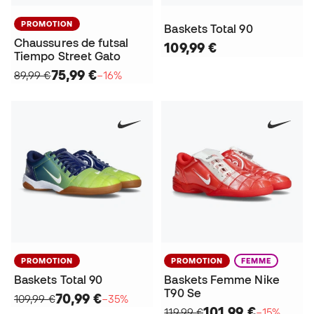
PROMOTION
Baskets Total 90
Chaussures de futsal
109,99 €
Tiempo Street Gato
75,99 €
89,99 €
−16%
PROMOTION
PROMOTION
FEMME
Baskets Total 90
Baskets Femme Nike
T90 Se
70,99 €
109,99 €
−35%
101,99 €
119,99 €
−15%