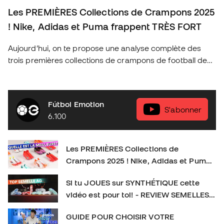
Les PREMIÈRES Collections de Crampons 2025
! Nike, Adidas et Puma frappent TRÈS FORT
Aujourd’hui, on te propose une analyse complète des
trois premières collections de crampons de football de
2025 des marques les plus emblématiques : Nike, Adidas
et Puma. Découvre les nouveautés de cette année, les
technologies qui révolutionnent le jeu et quels sont les
Fútbol Emotion
crampons idéaux pour chaque type de joueur. As-tu déjà
S'abonner
6.100
ton modèle préféré ? Donne-nous ton avis en
commentaire et n’oublie pas de t’abonner pour plus de
contenu exclusif sur le football et l’équipement sportif !
Les PREMIÈRES Collections de
👉 Abonne-toi et active la cloche pour plus de contenu
Crampons 2025 ! Nike, Adidas et Puma
foot. SOCIAL : IG :
frappent TRÈS FORT
https://www.instagram.com/futbolemotionfr/ TIKTOK :
Si tu JOUES sur SYNTHÉTIQUE cette
https://www.tiktok.com/@futbolemotionfr Crampons de
vidéo est pour toi! - REVIEW SEMELLES
football : #CramponsDeFootball #Football
AG
GUIDE POUR CHOISIR VOTRE