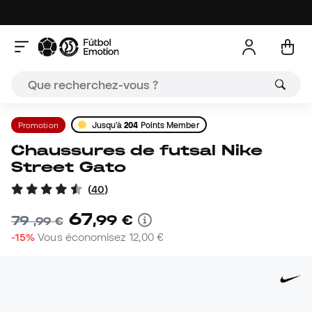
Promotion
Jusqu'à
204
Points Member
Chaussures de futsal Nike
Street Gato
(
40
)
67
,
99
€
79
,
99
€
-15%
Vous économisez
12,00 €