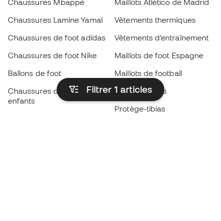
Chaussures Mbappé
Maillots Atlético de Madrid
Chaussures Lamine Yamal
Vêtements thermiques
Chaussures de foot adidas
Vêtements d’entraînement
Chaussures de foot Nike
Maillots de foot Espagne
Ballons de foot
Maillots de football
Filtrer 1
articles
Chaussures de foot pour
Imperméables
enfants
Protège-tibias
Gants pour enfant
Vêtements de gardien de
Chaussures pour enfants
but
Vètements pour enfants
Black Friday
Devenez
Member
dès maintenant