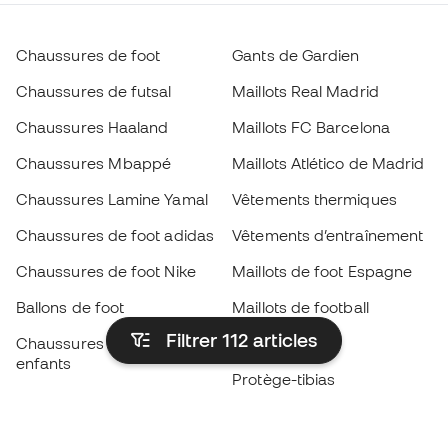
Chaussures de foot
Gants de Gardien
Chaussures de futsal
Maillots Real Madrid
Chaussures Haaland
Maillots FC Barcelona
Chaussures Mbappé
Maillots Atlético de Madrid
Chaussures Lamine Yamal
Vêtements thermiques
Chaussures de foot adidas
Vêtements d’entraînement
Chaussures de foot Nike
Maillots de foot Espagne
Ballons de foot
Maillots de football
Filtrer 112
articles
Chaussures de foot pour
Imperméables
enfants
Protège-tibias
Gants pour enfant
Vêtements de gardien de
Chaussures pour enfants
but