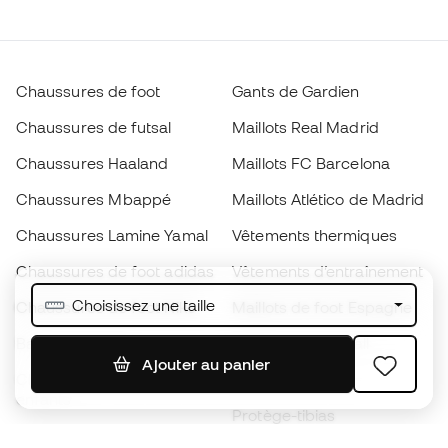
Chaussures de foot
Gants de Gardien
Chaussures de futsal
Maillots Real Madrid
Chaussures Haaland
Maillots FC Barcelona
Chaussures Mbappé
Maillots Atlético de Madrid
Chaussures Lamine Yamal
Vêtements thermiques
Chaussures de foot adidas
Vêtements d’entraînement
Choisissez une taille
Chaussures de foot Nike
Maillots de foot Espagne
Ballons de foot
Maillots de football
Ajouter au panier
Chaussures de foot pour
Imperméables
enfants
Protège-tibias
Gants pour enfant