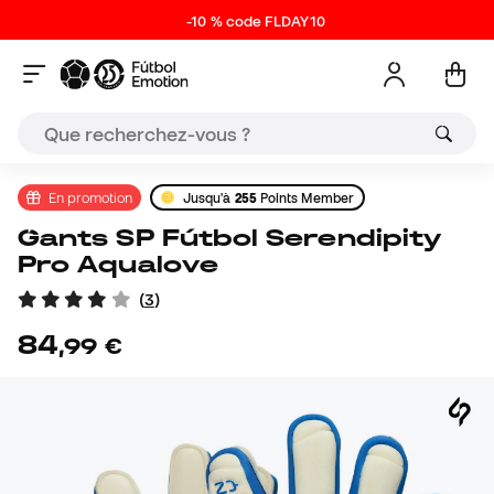
-10 % code FLDAY10
En promotion
Jusqu'à
255
Points Member
Gants SP Fútbol Serendipity
Pro Aqualove
(
3
)
84
,
99
€