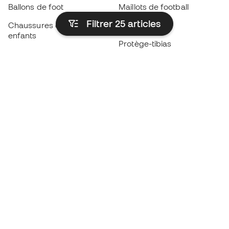
Ballons de foot
Maillots de football
Filtrer 25
articles
Chaussures de foot pour
Imperméables
enfants
Protège-tibias
Gants pour enfant
Vêtements de gardien de
Chaussures pour enfants
but
Vètements pour enfants
Black Friday
Devenez
Member
dès maintenant
Cumulez des points et économisez sur vos
achats
Accès prioritaire à des produits exclusifs