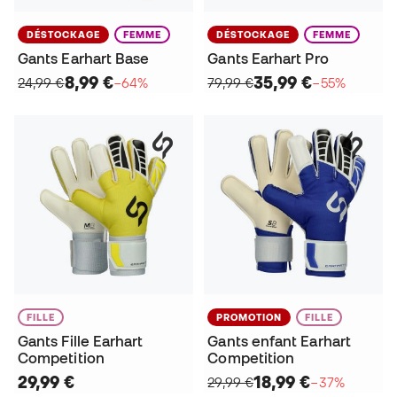
DÉSTOCKAGE
FEMME
DÉSTOCKAGE
FEMME
Gants Earhart Base
Gants Earhart Pro
8,99 €
35,99 €
24,99 €
−64%
79,99 €
−55%
FILLE
PROMOTION
FILLE
Gants Fille Earhart
Gants enfant Earhart
Competition
Competition
29,99 €
18,99 €
29,99 €
−37%