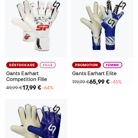
DÉSTOCKAGE
FILLE
PROMOTION
FEMME
Gants Earhart
Gants Earhart Elite
Competition Fille
65,99 €
119,99 €
−45%
17,99 €
49,99 €
−64%