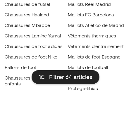
Chaussures de futsal
Maillots Real Madrid
Chaussures Haaland
Maillots FC Barcelona
Chaussures Mbappé
Maillots Atlético de Madrid
Chaussures Lamine Yamal
Vêtements thermiques
Chaussures de foot adidas
Vêtements d’entraînement
Chaussures de foot Nike
Maillots de foot Espagne
Ballons de foot
Maillots de football
Filtrer 64
articles
Chaussures de foot pour
Imperméables
enfants
Protège-tibias
Gants pour enfant
Vêtements de gardien de
Chaussures pour enfants
but
Vètements pour enfants
Black Friday