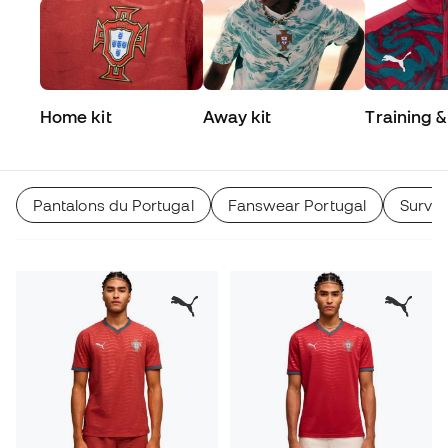
Home kit
Away kit
Training &
Match
Pantalons du Portugal
Fanswear Portugal
Survêt