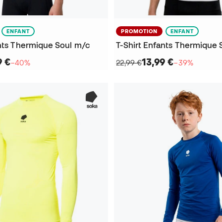
ENFANT
PROMOTION
ENFANT
ants Thermique Soul m/c
T-Shirt Enfants Thermique 
9 €
13,99 €
−40%
22,99 €
−39%