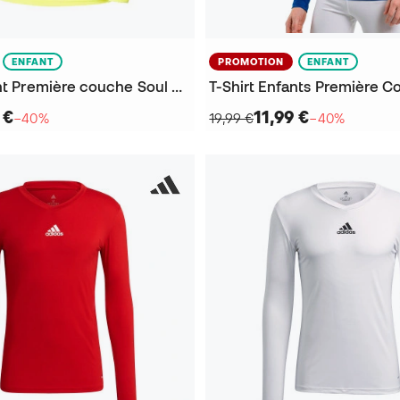
ENFANT
PROMOTION
ENFANT
T-Shirt Enfant Première couche Soul manches longues
 €
11,99 €
−40%
19,99 €
−40%