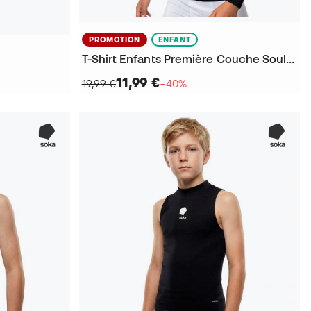
PROMOTION
ENFANT
T-Shirt Enfants Première Couche Soul m/l
11,99 €
19,99 €
−40%