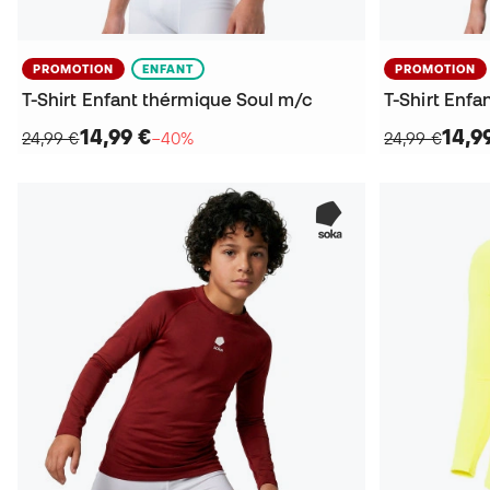
PROMOTION
ENFANT
PROMOTION
T-Shirt Enfant thérmique Soul m/c
T-Shirt Enf
14,99 €
14,9
24,99 €
−40%
24,99 €