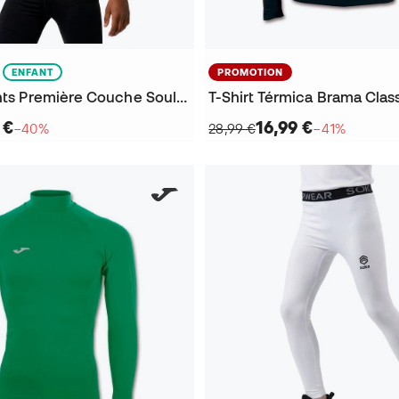
ENFANT
PROMOTION
T-Shirt Enfants Première Couche Soul m/l
T-Shirt Térmica Brama Clas
 €
16,99 €
−40%
28,99 €
−41%