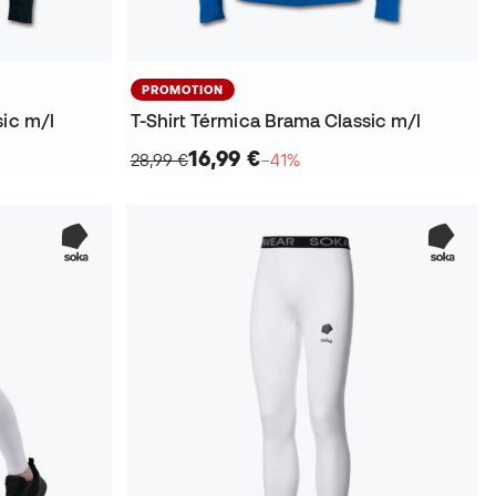
PROMOTION
sic m/l
T-Shirt Térmica Brama Classic m/l
16,99 €
28,99 €
−41%