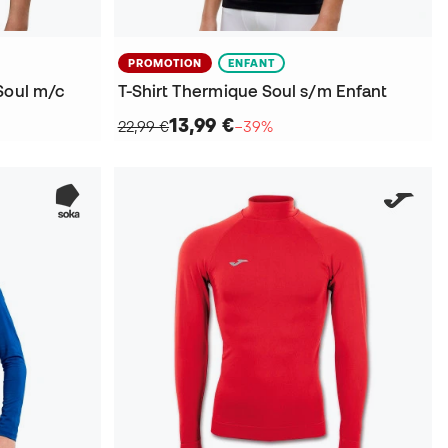
PROMOTION
ENFANT
Soul m/c
T-Shirt Thermique Soul s/m Enfant
13,99 €
22,99 €
−39%