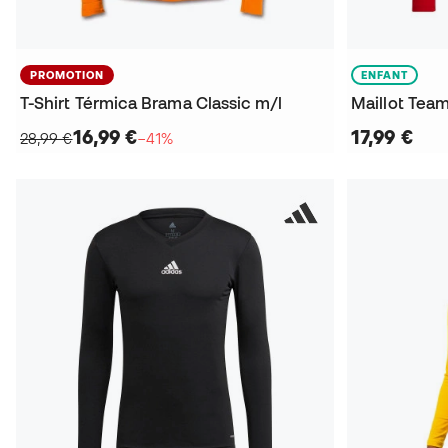
PROMOTION
ENFANT
T-Shirt Térmica Brama Classic m/l
Maillot Tea
16,99 €
17,99 €
28,99 €
−41%