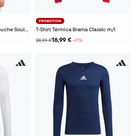
PROMOTION
T-Shirt Enfants Première Couche Soul m/l
T-Shirt Térmica Brama Classic m/l
16,99 €
28,99 €
−41%