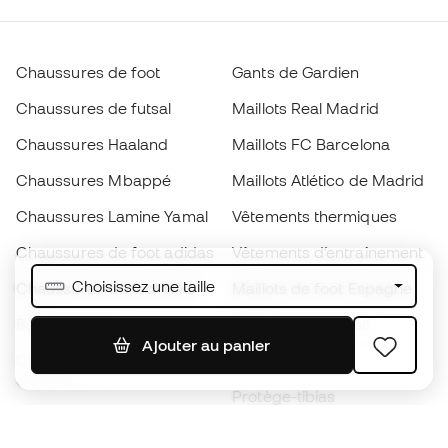
Chaussures de foot
Gants de Gardien
Chaussures de futsal
Maillots Real Madrid
Chaussures Haaland
Maillots FC Barcelona
Chaussures Mbappé
Maillots Atlético de Madrid
Chaussures Lamine Yamal
Vêtements thermiques
Chaussures de foot adidas
Vêtements d’entraînement
Choisissez une taille
Chaussures de foot Nike
Maillots de foot Espagne
Ballons de foot
Maillots de football
Ajouter au panier
Chaussures de foot pour
Imperméables
enfants
Protège-tibias
Gants pour enfant
Vêtements de gardien de