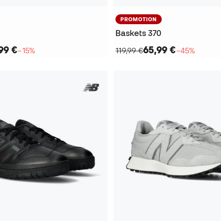
PROMOTION
Baskets 370
99 €
65,99 €
−15%
119,99 €
−45%