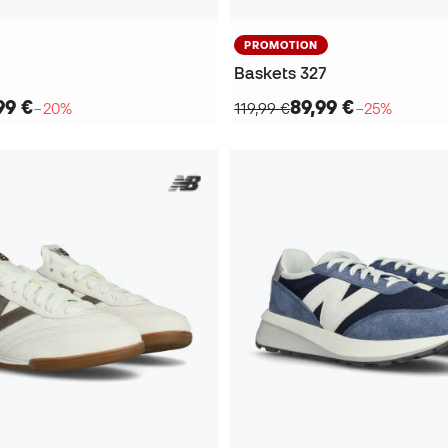
PROMOTION
Baskets 327
99 €
89,99 €
−20%
119,99 €
−25%