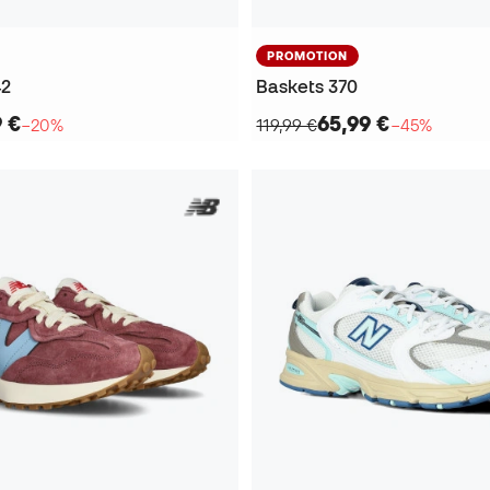
PROMOTION
42
Baskets 370
9 €
65,99 €
−20%
119,99 €
−45%