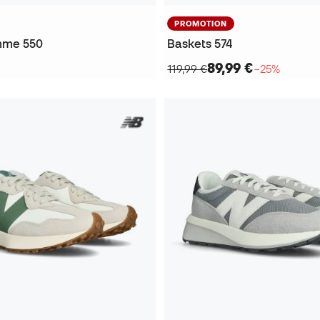
PROMOTION
mme 550
Baskets 574
89,99 €
119,99 €
−25%