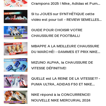
👉 Abonne-toi et active la cloche pour plus de contenu
Crampons 2025 ! Nike, Adidas et Puma
foot. SOCIAL : IG :
frappent TRÈS FORT
https://www.instagram.com/futbolemotionfr/ TIKTOK :
Si tu JOUES sur SYNTHÉTIQUE cette
https://www.tiktok.com/@futbolemotionfr Crampons de
vidéo est pour toi! - REVIEW SEMELLES
football : #CramponsDeFootball #Football
AG
GUIDE POUR CHOISIR VOTRE
CHAUSSURE DE FOOTBALL!
MBAPPE A LA MEILLEURE CHAUSSURE
DU MARCHÉ! - GAMMES ET PRIX NIKE
MERCURIAL
MIZUNO ALPHA, la CHAUSSURE DE
VITESSE DÉFINITIVE!
QUELLE est LA REINE DE LA VITESSE?? -
PUMA ULTRA, ADIDAS F50 ET NIKE
MERCURIAL
NIKE répond à la CONCURRENCE!
NOUVELLE NIKE MERCURIAL 2024