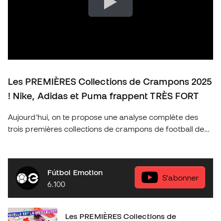
Les PREMIÈRES Collections de Crampons 2025
! Nike, Adidas et Puma frappent TRÈS FORT
Aujourd’hui, on te propose une analyse complète des
trois premières collections de crampons de football de
2025 des marques les plus emblématiques : Nike, Adidas
et Puma. Découvre les nouveautés de cette année, les
technologies qui révolutionnent le jeu et quels sont les
Fútbol Emotion
crampons idéaux pour chaque type de joueur. As-tu déjà
S'abonner
6.100
ton modèle préféré ? Donne-nous ton avis en
commentaire et n’oublie pas de t’abonner pour plus de
contenu exclusif sur le football et l’équipement sportif !
Les PREMIÈRES Collections de