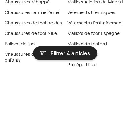
Chaussures Mbappé
Maillots Atlético de Madrid
Chaussures Lamine Yamal
Vêtements thermiques
Chaussures de foot adidas
Vêtements d’entraînement
Chaussures de foot Nike
Maillots de foot Espagne
Ballons de foot
Maillots de football
Filtrer 4
articles
Chaussures de foot pour
Imperméables
enfants
Protège-tibias
Gants pour enfant
Vêtements de gardien de
Chaussures pour enfants
but
Vètements pour enfants
Black Friday
Devenez
Member
dès maintenant