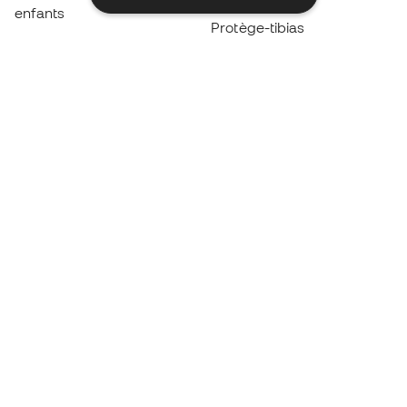
enfants
Protège-tibias
Gants pour enfant
Vêtements de gardien de
Chaussures pour enfants
but
Vètements pour enfants
Black Friday
Devenez
Member
dès maintenant
Cumulez des points et économisez sur vos
achats
Accès prioritaire à des produits exclusifs
Rejoignez plus d’un demi-million de membres.