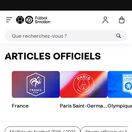
ARTICLES OFFICIELS
France
Paris Saint-Germain
Olympique
FC
Maillots de football 2026 / 2027
Shorts officiels de foo