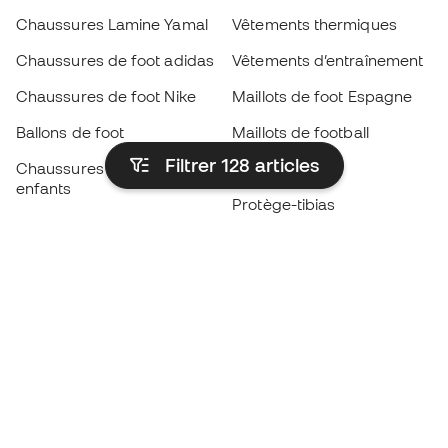
Chaussures Lamine Yamal
Vêtements thermiques
Chaussures de foot adidas
Vêtements d’entraînement
Chaussures de foot Nike
Maillots de foot Espagne
Ballons de foot
Maillots de football
Filtrer 128
articles
Chaussures de foot pour
Imperméables
enfants
Protège-tibias
Gants pour enfant
Vêtements de gardien de
Chaussures pour enfants
but
Vètements pour enfants
Black Friday
Devenez
Member
dès maintenant