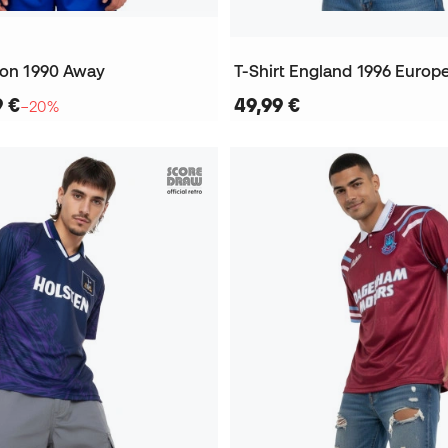
rton 1990 Away
9 €
49,99 €
−20%