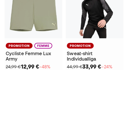
PROMOTION
FEMME
PROMOTION
Cycliste Femme Lux
Sweat-shirt
Army
Individualliga
12,99 €
33,99 €
24,99 €
−48%
44,99 €
−24%