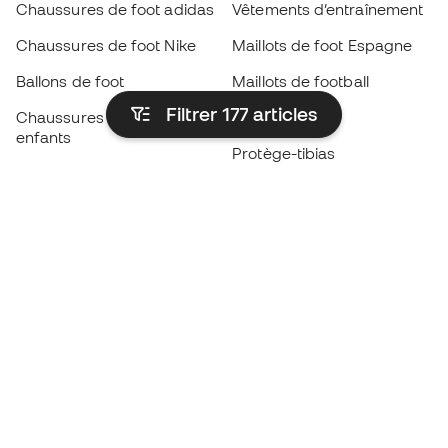
Chaussures de foot adidas
Vêtements d’entraînement
Chaussures de foot Nike
Maillots de foot Espagne
Ballons de foot
Maillots de football
Filtrer 177
articles
Chaussures de foot pour
Imperméables
enfants
Protège-tibias
Gants pour enfant
Vêtements de gardien de
Chaussures pour enfants
but
Vètements pour enfants
Black Friday
Devenez
Member
dès maintenant
Cumulez des points et économisez sur vos
achats