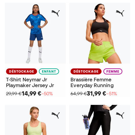
DÉSTOCKAGE
ENFANT
DÉSTOCKAGE
FEMME
T-Shirt Neymar Jr
Brassière Femme
Playmaker Jersey Jr
Everyday Running
14,99 €
31,99 €
29,99 €
−50%
64,99 €
−51%