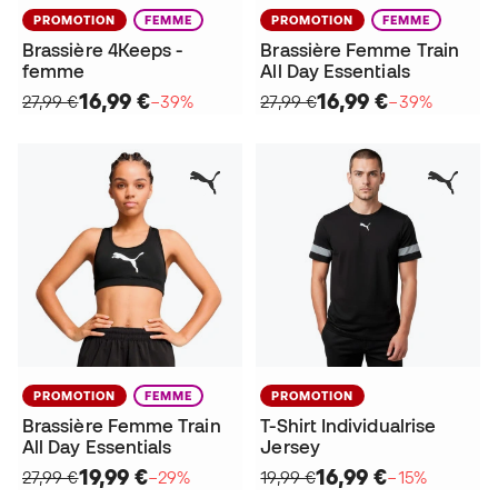
PROMOTION
FEMME
PROMOTION
FEMME
Brassière 4Keeps -
Brassière Femme Train
femme
All Day Essentials
16,99 €
16,99 €
27,99 €
−39%
27,99 €
−39%
PROMOTION
FEMME
PROMOTION
Brassière Femme Train
T-Shirt Individualrise
All Day Essentials
Jersey
19,99 €
16,99 €
27,99 €
−29%
19,99 €
−15%