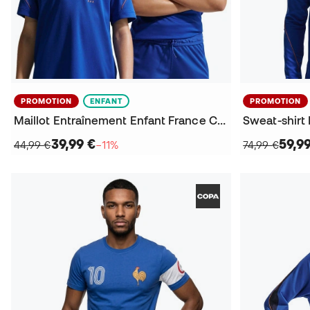
PROMOTION
ENFANT
PROMOTION
Maillot Entraînement Enfant France Coupe du Monde 2026
39,99 €
59,9
44,99 €
−11%
74,99 €