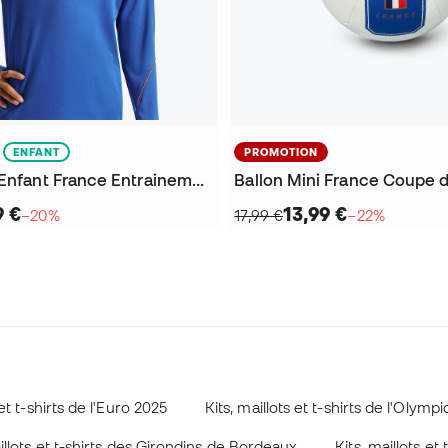
ENFANT
PROMOTION
Sweat-shirt Enfant France Entrainement Coupe du Monde 2026
9 €
13,99 €
−20%
17,99 €
−22%
 et t-shirts de l'Euro 2025
Kits, maillots et t-shirts de l'Olymp
aillots et t-shirts des Girondins de Bordeaux
Kits, maillots et