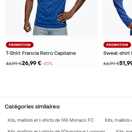
PROMOTION
PROMOTION
T-Shirt Francia Retro Capitaine
26,99 €
51,9
44,99 €
−40%
64,99 €
Catégories similaires:
Kits, maillots et t-shirts de l'AS Monaco FC
Kits, maillots
Kits, maillots et t-shirts de l'Olympique Lyonnais
Kits, m