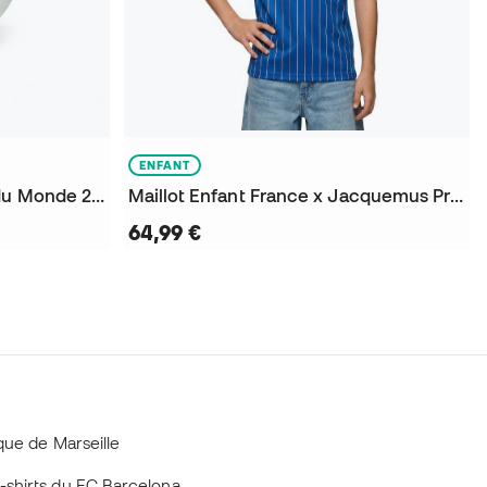
ENFANT
Ballon Mini France Coupe du Monde 2026
Maillot Enfant France x Jacquemus Pre-Match Coupe du Monde 2026
64,99 €
ique de Marseille
 t-shirts du FC Barcelona