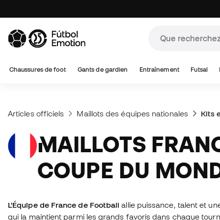
Chaussures de foot
Gants de gardien
Entraînement
Futsal
Articles officiels
Maillots des équipes nationales
Kits 
MAILLOTS FRANCE
COUPE DU MOND
L'Équipe de France de Football
allie puissance, talent et u
qui la maintient parmi les grands favoris dans chaque tour