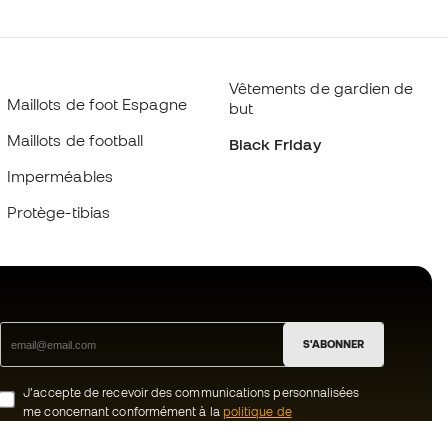
Vêtements de gardien de
Maillots de foot Espagne
but
Maillots de football
Black Friday
Imperméables
Protège-tibias
S'ABONNER
J’accepte de recevoir des communications personnalisées
me concernant conformément à la
politique de
confidentialité
de Sports Emotion.