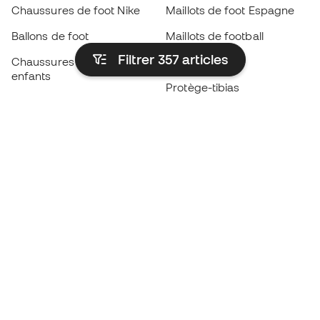
Chaussures de foot Nike
Maillots de foot Espagne
Ballons de foot
Maillots de football
Filtrer 357
articles
Chaussures de foot pour
Imperméables
enfants
Protège-tibias
Gants pour enfant
Vêtements de gardien de
Chaussures pour enfants
but
Vètements pour enfants
Black Friday
Devenez
Member
dès maintenant
Cumulez des points et économisez sur vos
achats