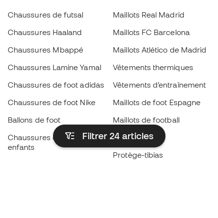
Chaussures de futsal
Maillots Real Madrid
Chaussures Haaland
Maillots FC Barcelona
Chaussures Mbappé
Maillots Atlético de Madrid
Chaussures Lamine Yamal
Vêtements thermiques
Chaussures de foot adidas
Vêtements d’entraînement
Chaussures de foot Nike
Maillots de foot Espagne
Ballons de foot
Maillots de football
Filtrer 24
articles
Chaussures de foot pour
Imperméables
enfants
Protège-tibias
Gants pour enfant
Vêtements de gardien de
Chaussures pour enfants
but
Vètements pour enfants
Black Friday