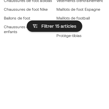
Chaussures de foot adidas
Vêtements d’entraînement
Chaussures de foot Nike
Maillots de foot Espagne
Ballons de foot
Maillots de football
Filtrer 15
articles
Chaussures de foot pour
Imperméables
enfants
Protège-tibias
Gants pour enfant
Vêtements de gardien de
Chaussures pour enfants
but
Vètements pour enfants
Black Friday
Devenez
Member
dès maintenant
Cumulez des points et économisez sur vos
achats