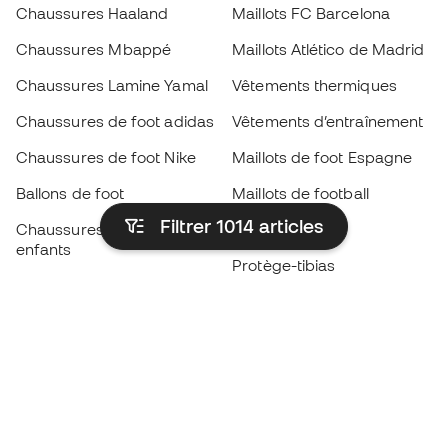
Chaussures Haaland
Maillots FC Barcelona
Chaussures Mbappé
Maillots Atlético de Madrid
Chaussures Lamine Yamal
Vêtements thermiques
Chaussures de foot adidas
Vêtements d’entraînement
Chaussures de foot Nike
Maillots de foot Espagne
Ballons de foot
Maillots de football
Filtrer 1014
articles
Chaussures de foot pour
Imperméables
enfants
Protège-tibias
Gants pour enfant
Vêtements de gardien de
Chaussures pour enfants
but
Vètements pour enfants
Black Friday