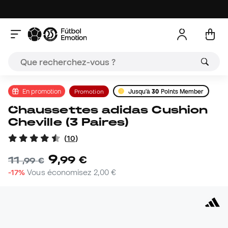
En promotion
Promotion
Jusqu'à
30
Points Member
Chaussettes adidas Cushion
Cheville (3 Paires)
(
10
)
9
,
99
€
11
,
99
€
-17%
Vous économisez
2,00 €