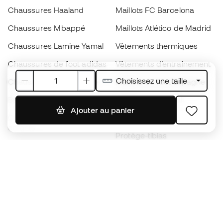
Chaussures Haaland
Maillots FC Barcelona
Chaussures Mbappé
Maillots Atlético de Madrid
Chaussures Lamine Yamal
Vêtements thermiques
Chaussures de foot adidas
Vêtements d’entraînement
Choisissez une taille
Chaussures de foot Nike
Maillots de foot Espagne
Ballons de foot
Maillots de football
Ajouter au panier
Chaussures de foot pour
Imperméables
enfants
Protège-tibias
Gants pour enfant
Vêtements de gardien de
Chaussures pour enfants
but
Vètements pour enfants
Black Friday