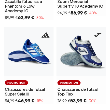
Zapatilla fútbol sala
Zoom Mercurial
Phantom 6 Low
Superfly 10 Academy IC
Academy IC
56,99 €
94,99 €
−40%
62,99 €
89,99 €
−30%
PROMOTION
PROMOTION
Chaussures de futsal
Chaussures de futsal
Super Sala III
Top Flex
46,99 €
53,99 €
54,99 €
−15%
76,99 €
−30%