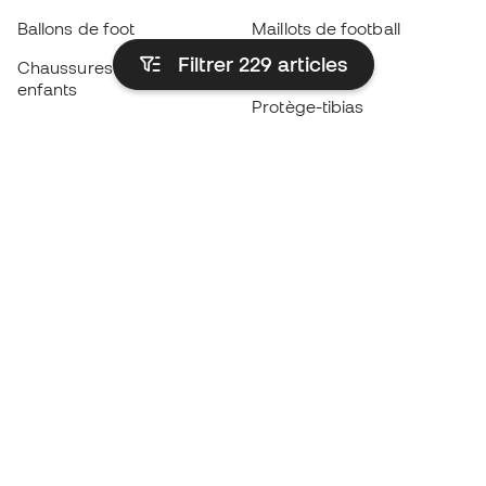
Ballons de foot
Maillots de football
Filtrer 229
articles
Chaussures de foot pour
Imperméables
enfants
Protège-tibias
Gants pour enfant
Vêtements de gardien de
Chaussures pour enfants
but
Vètements pour enfants
Black Friday
Devenez
Member
dès maintenant
Cumulez des points et économisez sur vos
achats
Accès prioritaire à des produits exclusifs