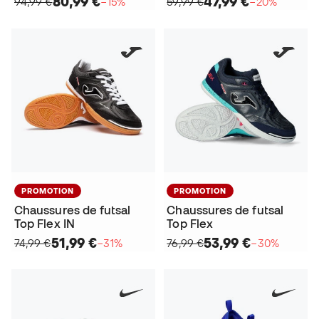
80,99 €
47,99 €
94,99 €
−15%
59,99 €
−20%
PROMOTION
PROMOTION
Chaussures de futsal
Chaussures de futsal
Top Flex IN
Top Flex
51,99 €
53,99 €
74,99 €
−31%
76,99 €
−30%