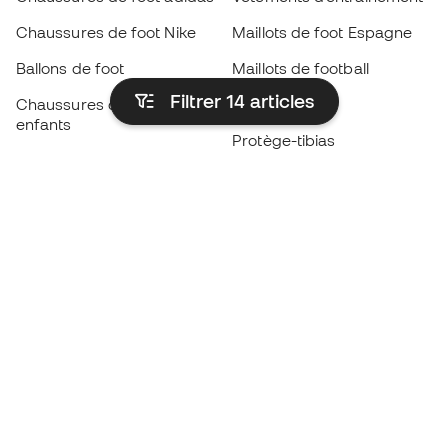
Chaussures de foot Nike
Maillots de foot Espagne
Ballons de foot
Maillots de football
Filtrer 14
articles
Chaussures de foot pour
Imperméables
enfants
Protège-tibias
Gants pour enfant
Vêtements de gardien de
Chaussures pour enfants
but
Vètements pour enfants
Black Friday
Devenez
Member
dès maintenant
Cumulez des points et économisez sur vos
achats