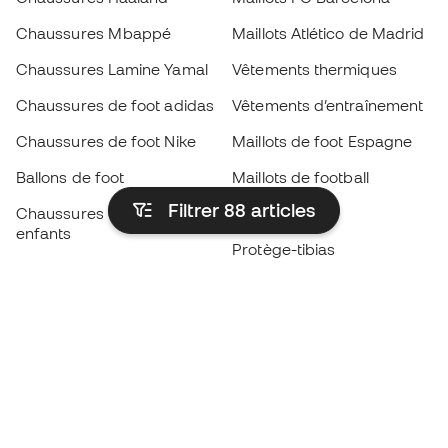
Chaussures Mbappé
Maillots Atlético de Madrid
Chaussures Lamine Yamal
Vêtements thermiques
Chaussures de foot adidas
Vêtements d’entraînement
Chaussures de foot Nike
Maillots de foot Espagne
Ballons de foot
Maillots de football
Filtrer 88
articles
Chaussures de foot pour
Imperméables
enfants
Protège-tibias
Gants pour enfant
Vêtements de gardien de
Chaussures pour enfants
but
Vètements pour enfants
Black Friday
Devenez