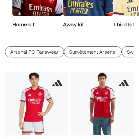
Home kit
Away kit
Third kit
Arsenal FC Fanswear
Survêtement Arsenal
Sweat