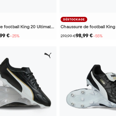
DÉSTOCKAGE
Chaussure de football King 20 Ultimate FG/AG
99 €
98,99 €
−25%
219,99 €
−55%