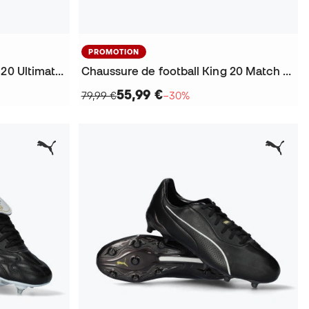
PROMOTION
Chaussure de football King 20 Ultimate FG/AG
Chaussure de football King 20 Match FG/AG
55,99 €
79,99 €
−30%