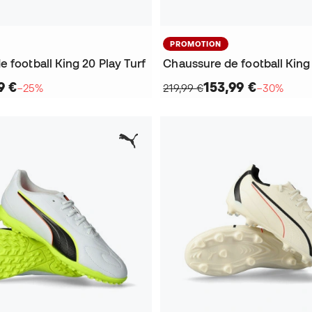
PROMOTION
 football King 20 Play Turf
9 €
153,99 €
−25%
219,99 €
−30%