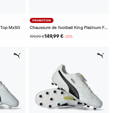
PROMOTION
g Top MxSG
Chaussure de football King Platinum FG/AG
149,99 €
199,99 €
−25%