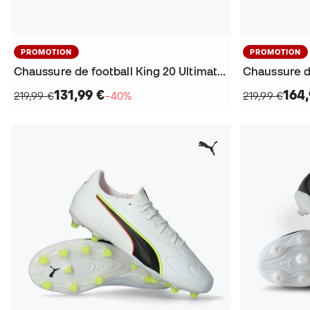
PROMOTION
PROMOTION
Chaussure de football King 20 Ultimate FG/AG
131,99 €
164,
219,99 €
−40%
219,99 €