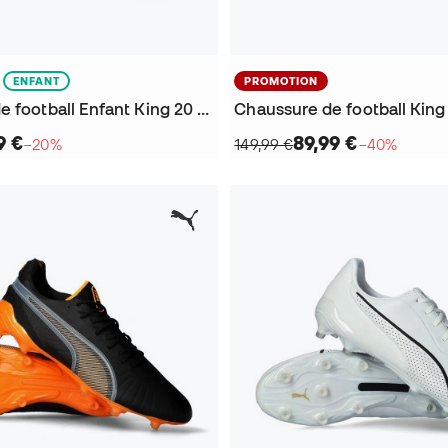
ENFANT
PROMOTION
Chaussure de football Enfant King 20 Play FG/AG
Chaussure de football Kin
9 €
89,99 €
−20%
149,99 €
−40%