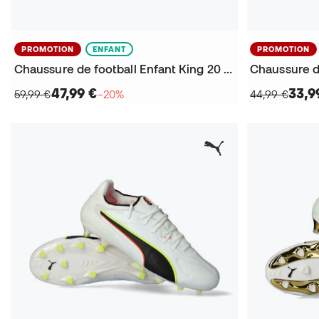
PROMOTION
ENFANT
PROMOTION
Chaussure de football Enfant King 20 Match Turf
47,99 €
33,9
59,99 €
−20%
44,99 €