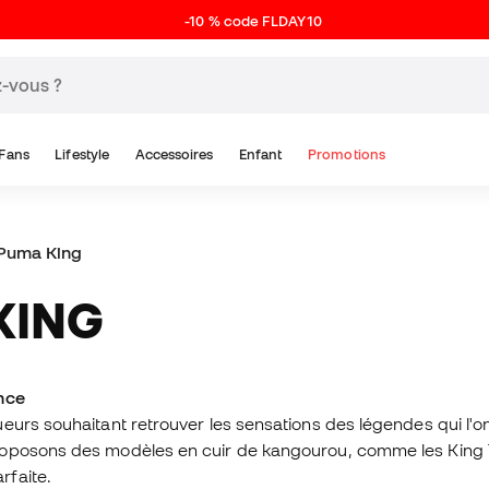
-10 % code FLDAY10
Fans
Lifestyle
Accessoires
Enfant
Promotions
Puma King
KING
nce
ueurs souhaitant retrouver les sensations des légendes qui l
oposons des modèles en cuir de kangourou, comme les King To
rfaite.