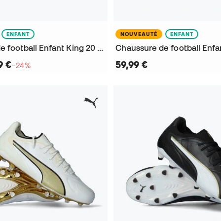
ENFANT
NOUVEAUTÉ
ENFANT
Chaussure de football Enfant King 20 Play Turf
9 €
59,99 €
−24%