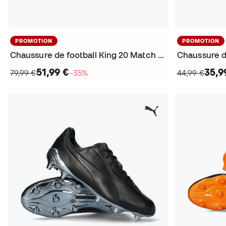
PROMOTION
PROMOTION
Chaussure de football King 20 Match FG/AG
51,99 €
35,9
79,99 €
−35%
44,99 €