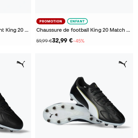
PROMOTION
ENFANT
Chaussure de football Enfant King 20 Match FG/AG
Chaussure de football King 20 Match FG/AG Enfant
32,99 €
59,99 €
−45%