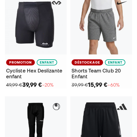
PROMOTION
ENFANT
DÉSTOCKAGE
ENFANT
Cycliste Hex Deslizante
Shorts Team Club 20
enfant
Enfant
39,99 €
15,99 €
49,99 €
−20%
39,99 €
−60%