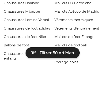
Chaussures Haaland
Maillots FC Barcelona
Chaussures Mbappé
Maillots Atlético de Madrid
Chaussures Lamine Yamal
Vêtements thermiques
Chaussures de foot adidas
Vêtements d’entraînement
Chaussures de foot Nike
Maillots de foot Espagne
Ballons de foot
Maillots de football
Filtrer 50
articles
Chaussures de foot pour
Imperméables
enfants
Protège-tibias
Gants pour enfant
Vêtements de gardien de
Chaussures pour enfants
but
Vètements pour enfants
Black Friday