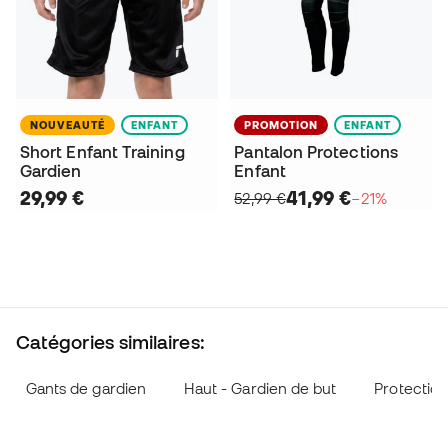
NOUVEAUTÉ
ENFANT
PROMOTION
ENFANT
Short Enfant Training
Pantalon Protections
Gardien
Enfant
29,99 €
41,99 €
52,99 €
−21%
Catégories similaires:
Gants de gardien
Haut - Gardien de but
Protection