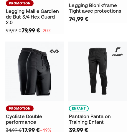
PROMOTION
Legging Bionikframe
Tight avec protections
Legging Maille Gardien
de But 3/4 Hex Guard
74,99 €
2.0
79,99 €
99,99 €
−20%
PROMOTION
ENFANT
Cycliste Double
Pantalon Pantalon
performance
Training Enfant
17,99 €
39,99 €
34,99 €
−49%