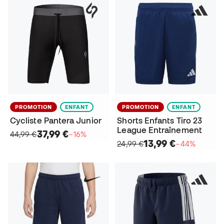
PROMOTION
ENFANT
PROMOTION
ENFANT
Cycliste Pantera Junior
Shorts Enfants Tiro 23
League Entraînement
37,99 €
44,99 €
−16%
13,99 €
24,99 €
−44%