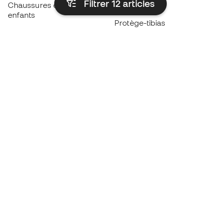
Filtrer 12
articles
Chaussures de foot pour
Imperméables
enfants
Protège-tibias
Gants pour enfant
Vêtements de gardien de
Chaussures pour enfants
but
Vètements pour enfants
Black Friday
Devenez
Member
dès maintenant
Cumulez des points et économisez sur vos
achats
Accès prioritaire à des produits exclusifs
Rejoignez plus d’un demi-million de membres.